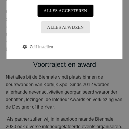
ALLES ACCEPTEREN
Een opvallend raakvlak met de organisatie van Interieur
die ook met een toegewijd team elke twee jaar een uniek
concept op poten zet. Altijd anders, maar altijd kwalitatief
ALLES AFWIJZEN
en vernieuwend. De exposanten, bezoekers en
stakeholders zijn de belangrijkste bouwstenen om dit
Zelf instellen
telkens weer succesvol te maken.
Voortraject en award
Niet alles bij de Biennale vindt plaats binnen de
beurswanden van Kortrijk Xpo. Sinds 2012 worden
allerhande nevenactiviteiten georganiseerd waaronder
debatten, lezingen, de Interieur Awards en verkiezing van
de Designer of the Year.
Als partner zullen wij in in aanloop naar de Biennale
2020 ook diverse interieurgelateerde events organiseren.